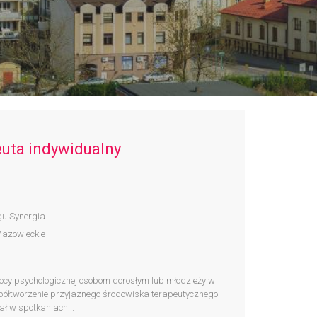
euta indywidualny
gu Synergia
Mazowieckie
ocy psychologicznej osobom dorosłym lub młodzieży w
półtworzenie przyjaznego środowiska terapeutycznego
ał w spotkaniach...