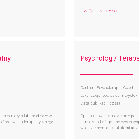
– WIĘCEJ INFORMACJI –
alny
Psycholog / Terap
Centrum Psychoterapii i Coachin
Lokalizacja: podlaskie, Białystok
Data publikacji: dzisiaj
bom dorosłym lub młodzieży w
Opis stanowiska: udzielanie pom
o środowiska terapeutycznego
formie spotkań gabinetowych ws
wraz z innymi specjalistami udzi