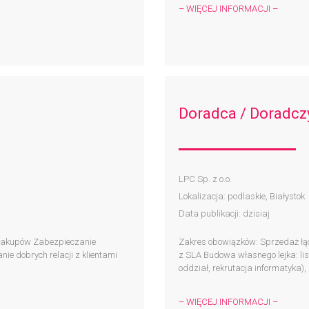
– WIĘCEJ INFORMACJI –
Doradca / Doradcz
LPC Sp. z o.o.
Lokalizacja: podlaskie, Białystok
Data publikacji: dzisiaj
/zakupów Zabezpieczanie
Zakres obowiązków: Sprzedaż łą
e dobrych relacji z klientami
z SLA Budowa własnego lejka: lis
oddział, rekrutacja informatyka), 
– WIĘCEJ INFORMACJI –