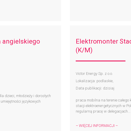
a angielskiego
Elektromonter Stac
(K/M)
Victor Energy Sp. z o.o.
Lokalizacja: podlaskie,
Data publikacji: dzisiaj
a dzieci, młodzieży i dorosłych
praca mobilna na terenie całego
umiejętności językowych
stacji elektroenergetycznych w P
regularną pracę w delegacjach...
– WIĘCEJ INFORMACJI –