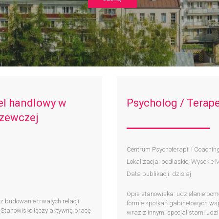
el handlowy w
Psycholog / Terap
rzewczej
Centrum Psychoterapii i Coachin
Lokalizacja: podlaskie, Wysokie 
Data publikacji: dzisiaj
Opis stanowiska: udzielanie pom
 budowanie trwałych relacji
formie spotkań gabinetowych ws
 Stanowisko łączy aktywną pracę
wraz z innymi specjalistami udzi