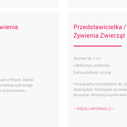
ywienia
Przedstawicielka /
Żywienia Zwierząt
Soymax Sp. z o.o.
Lokalizacja: podlaskie,
Data publikacji: dzisiaj
jach w Polsce. Zakres
Poszukujemy Konsultantów ds. Żyw
a terenie wybranego
obowiązków: Rozwijanie sprzed
 utrzymywanie...
obszarze. Aktywne pozyskiwanie n
– WIĘCEJ INFORMACJI –