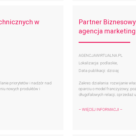
echnicznych w
Partner Biznesowy
agencja marketing
AGENCJAWIRTUALNA.PL
Lokalizacja: podlaskie,
Data publikacji: dzisiaj
anie priorytetów i nadzór nad
Zakres działania: rozwijanie wła
aniu nowych produktów i
oparciu o model franczyzowy; po
długofalowych relacji; sprzedaż us
– WIĘCEJ INFORMACJI –