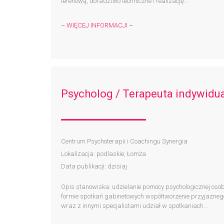
terenową, doradztwo techniczne i realizację...
– WIĘCEJ INFORMACJI –
Psycholog / Terapeuta indywidu
Centrum Psychoterapii i Coachingu Synergia
Lokalizacja: podlaskie, Łomża
Data publikacji: dzisiaj
Opis stanowiska: udzielanie pomocy psychologicznej oso
formie spotkań gabinetowych współtworzenie przyjazneg
wraz z innymi specjalistami udział w spotkaniach...