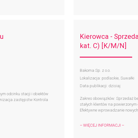
tu
Kierowca - Sprzeda
kat. C) [K/M/N]
Bakoma Sp. z o.o.
Lokalizacja: podlaskie, Suwałki
Data publikacji: dzisiaj
m odcinku stacji i obiektów
Zakres obowiązków: Sprzedaż bez
anizacja zastępstw Kontrola
stałych klientów na powierzonym 
Efektywne wprowadzanie nowych 
– WIĘCEJ INFORMACJI –