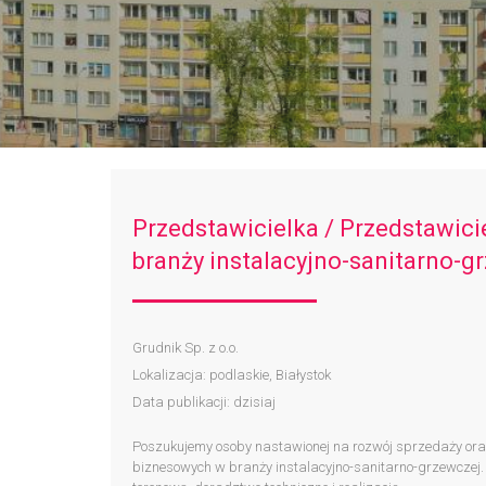
Przedstawicielka / Przedstawici
branży instalacyjno-sanitarno-g
Grudnik Sp. z o.o.
Lokalizacja: podlaskie, Białystok
Data publikacji: dzisiaj
Poszukujemy osoby nastawionej na rozwój sprzedaży oraz
biznesowych w branży instalacyjno-sanitarno-grzewczej.