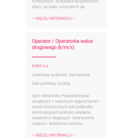
biznesowych i budowanie długofalowych
relacji; sprzedaż usług takich jak:...
– WIĘCEJ INFORMACJI –
Operator / Operatorka walca
drogowego (k/m/x)
PORR S.A.
Lokalizacja: podlaskie, Siemianówka
Data publikacji: wczoraj
Opis stanowiska: Prowadzenie prac
związanych z właściwym zagęszczaniem
warstw bitumicznych oraz podbudów
konstrukcyjnych podczas układania
nawierzchni drogowych. Stała kontrola
ciągłości i dokładności procesu...
– WIĘCEJ INFORMACJI –