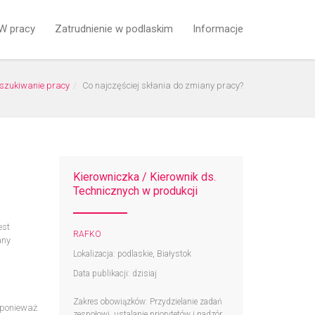
W pracy
Zatrudnienie w podlaskim
Informacje
szukiwanie pracy
Co najczęściej skłania do zmiany pracy?
Kierowniczka / Kierownik ds.
Technicznych w produkcji
est
RAFKO
any
Lokalizacja: podlaskie, Białystok
Data publikacji: dzisiaj
Zakres obowiązków: Przydzielanie zadań
, ponieważ
zespołowi, ustalanie priorytetów i nadzór