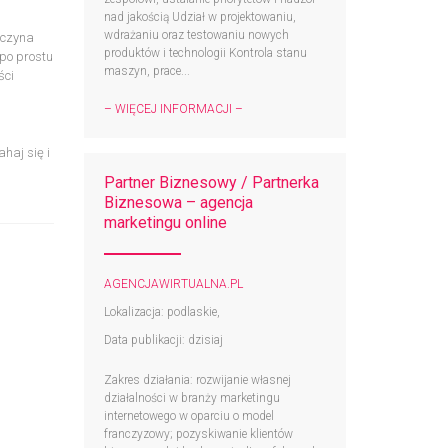
nad jakością Udział w projektowaniu,
wdrażaniu oraz testowaniu nowych
aczyna
produktów i technologii Kontrola stanu
po prostu
maszyn, prace...
ści
– WIĘCEJ INFORMACJI –
haj się i
Partner Biznesowy / Partnerka
Biznesowa – agencja
marketingu online
AGENCJAWIRTUALNA.PL
Lokalizacja: podlaskie,
Data publikacji: dzisiaj
Zakres działania: rozwijanie własnej
działalności w branży marketingu
internetowego w oparciu o model
franczyzowy; pozyskiwanie klientów