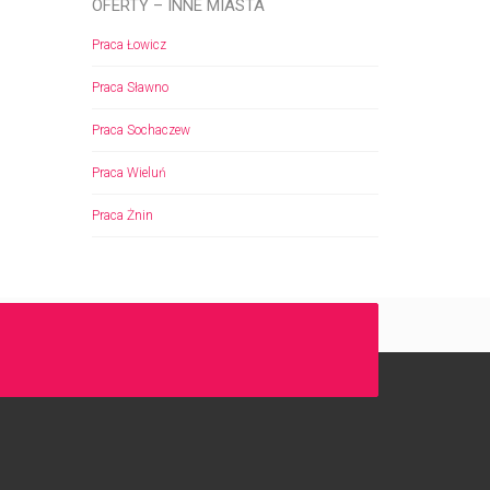
OFERTY – INNE MIASTA
Praca Łowicz
Praca Sławno
Praca Sochaczew
Praca Wieluń
Praca Żnin