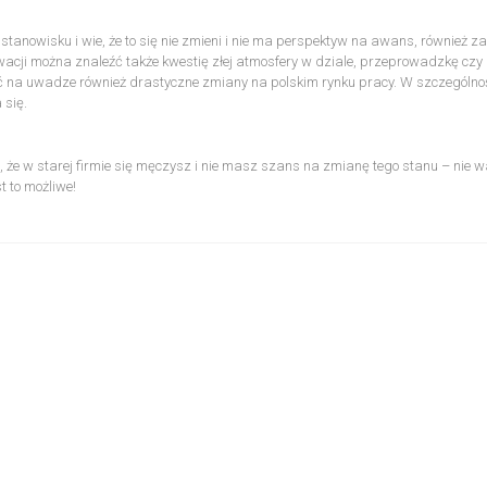
 stanowisku i wie, że to się nie zmieni i nie ma perspektyw na awans, również z
cji można znaleźć także kwestię złej atmosfery w dziale, przeprowadzkę czy 
na uwadze również drastyczne zmiany na polskim rynku pracy. W szczególno
 się.
 że w starej firmie się męczysz i nie masz szans na zmianę tego stanu – nie wa
 to możliwe!