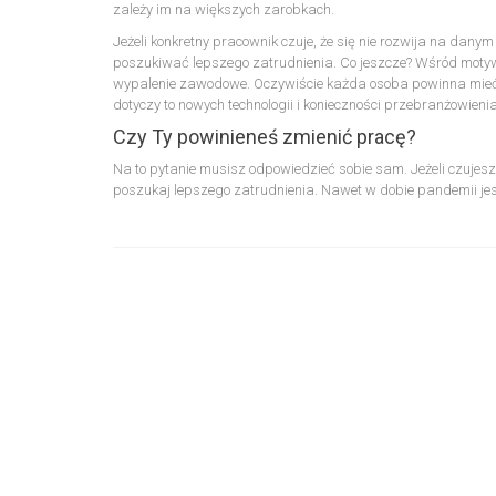
zależy im na większych zarobkach.
Jeżeli konkretny pracownik czuje, że się nie rozwija na danym
poszukiwać lepszego zatrudnienia. Co jeszcze? Wśród motywa
wypalenie zawodowe. Oczywiście każda osoba powinna mieć 
dotyczy to nowych technologii i konieczności przebranżowienia
Czy Ty powinieneś zmienić pracę?
Na to pytanie musisz odpowiedzieć sobie sam. Jeżeli czujesz,
poszukaj lepszego zatrudnienia. Nawet w dobie pandemii jest