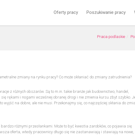
Oferty pracy
Poszukiwanie pracy
Praca podlaskie
Po
iametralne zmiany na rynku pracy? Co może skłaniać do zmiany zatrudnienia?
acje z różnych obszarów. Są to m.in. takie branże jak budownictwo, handel,
ię rękami i nogami wcześniej obranej drogi i nie zmienia kursu zbyt szybko. J
to wyjść na dobre, ale nie musi. Przekonajmy się, co najczęściej skłania do zmi
ię bardzo różnymi przesłankami. Może to być kwestia zarobków, co pojawia się
ekawsza oferta, wtedy pracownicy długo się nie zastanawiają i stawiają na nowe