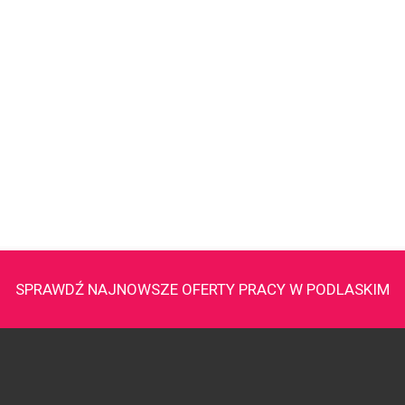
SPRAWDŹ NAJNOWSZE OFERTY PRACY W PODLASKIM