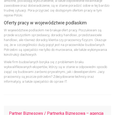
ambitne, posiadają wykształcenie, a także odpowiednie kwalifikacje
zawodowe oraz doświadczenie, są w stanie poradzić sobie w tej bardzo
trudnej sytuacji. Pora przyjrzeć się dostępnym ofertom pracy w tym
rejonie Polski.
Oferty pracy w województwie podlaskim
W województwie podlaskim nie brakuje ofert pracy. Poszukiwani są
przede wszystkim sprzedawcy, doradcy handlowi, przedstawiciele
handlowi, ale również doradcy klienta czy pracownicy fizyczni. Okazuje
się, że w szczególności duży popyt jest na pracowników budowlanych.
Potrzebni są specjaliści nie tylko do murowania, ale także wykonywania
konstrukcji dachowych.
Wiele firm budowlanych boryka się z problemem braku
wykwalifikowanych ekspertów, którzy są w stanie w odpowiedni sposób
zająć się budowami zarówno prywatnymi, jak i deweloperskimi. Jacy
pracownicy są jeszcze potrzebni? Zdecydowanie technicy oraz
informatycy, a także specjaliści do spraw IT.
Partner Biznesowy / Partnerka Biznesowa – agencja