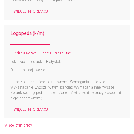
placowych i terenowych. Przeprowadzanie...
– WIĘCEJ INFORMACJI –
Logopeda (k/m)
Fundacja Rozwoju Sportu i Rehabilitacji
Lokalizacja: podlaskie, Białystok
Data publikacji: wczoraj
praca z osobami niepełnosprawnymi; Wymagania konieczne:
Wykształcenie: wyższe (w tym licencjat) Wymagania inne: wyższe
kierunkowe: logopedia,mile widziane doświadczenie w pracy z osobami
niepełnosprawnymi;
– WIĘCEJ INFORMACJI –
Więcej ofert pracy