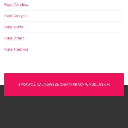
Praca Człuchów
Praca Gostynin
Praca Mława
Praca Strzelin
Praca Trzebnica
SPRAWDŹ NAJNOWSZE OFERTY PRACY W PODLASKIM