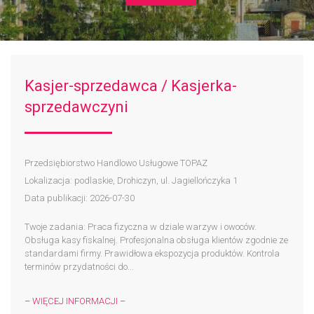
Kasjer-sprzedawca / Kasjerka-
sprzedawczyni
Przedsiębiorstwo Handlowo Usługowe TOPAZ
Lokalizacja: podlaskie, Drohiczyn, ul. Jagiellończyka 1
Data publikacji: 2026-07-30
Twoje zadania: Praca fizyczna w dziale warzyw i owoców.
Obsługa kasy fiskalnej. Profesjonalna obsługa klientów zgodnie ze
standardami firmy. Prawidłowa ekspozycja produktów. Kontrola
terminów przydatności do...
– WIĘCEJ INFORMACJI –