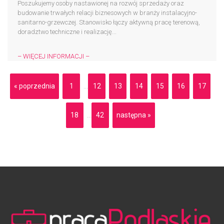
Poszukujemy osoby nastawionej na rozwój sprzedaży oraz
budowanie trwałych relacji biznesowych w branży instalacyjno-
sanitarno-grzewczej. Stanowisko łączy aktywną pracę terenową,
doradztwo techniczne i realizację...
– WIĘCEJ INFORMACJI –
« poprzednia
1
12
13
14
15
16
17
...
18
42
następna »
...