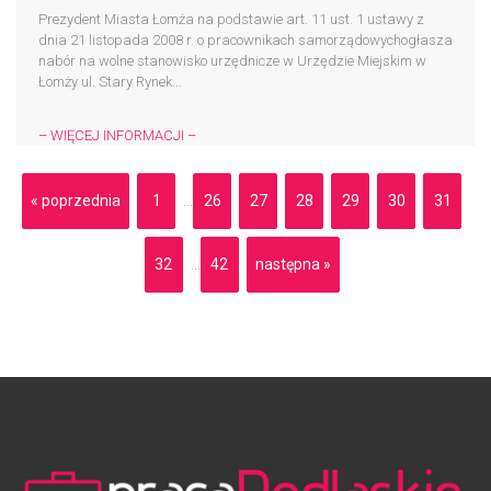
Prezydent Miasta Łomża na podstawie art. 11 ust. 1 ustawy z
dnia 21 listopada 2008 r. o pracownikach samorządowychogłasza
nabór na wolne stanowisko urzędnicze w Urzędzie Miejskim w
Łomży ul. Stary Rynek...
– WIĘCEJ INFORMACJI –
« poprzednia
1
26
27
28
29
30
31
...
32
42
następna »
...