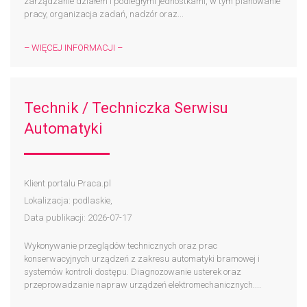
zarządzanie działem i podległymi jednostkami, w tym planowanie
pracy, organizacja zadań, nadzór oraz...
– WIĘCEJ INFORMACJI –
Technik / Techniczka Serwisu
Automatyki
Klient portalu Praca.pl
Lokalizacja: podlaskie,
Data publikacji: 2026-07-17
Wykonywanie przeglądów technicznych oraz prac
konserwacyjnych urządzeń z zakresu automatyki bramowej i
systemów kontroli dostępu. Diagnozowanie usterek oraz
przeprowadzanie napraw urządzeń elektromechanicznych....