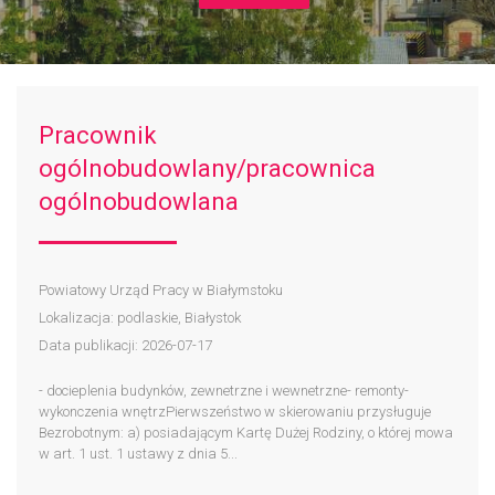
Pracownik
ogólnobudowlany/pracownica
ogólnobudowlana
Powiatowy Urząd Pracy w Białymstoku
Lokalizacja: podlaskie, Białystok
Data publikacji: 2026-07-17
- docieplenia budynków, zewnetrzne i wewnetrzne- remonty-
wykonczenia wnętrzPierwszeństwo w skierowaniu przysługuje
Bezrobotnym: a) posiadającym Kartę Dużej Rodziny, o której mowa
w art. 1 ust. 1 ustawy z dnia 5...