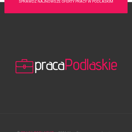
SPRAWDŹ NAJNOWSZE OFERTY PRACY W PODLASKIM