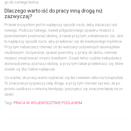
go do samego końca.
Dlaczego warto iść do pracy inną drogą niż
zazwyczaj?
Przede wszystkim jest to najlepszy sposób na to, żeby zobaczyć coś
nowego. Podczas takiego, nawet półgodzinnego spaceru możesz z
powodzeniem podziwiać okolicę, a także przy tym zrelaksować się. Jest
to najlepszy sposób na to, aby przekonać się do kreatywnego myślenia.
Przy tym nabierzesz również sił do realizacji codziennych obowiązków
służbowych. Oczywiście, spacer powrotny, z pracy do domu, również
możesz zrealizować innymi ścieżkami. Dzięki temu szybko nabędziesz
doświadczenia, poznasz okolicę, a przy tym także przekonasz się, które
ścieżki są dla Ciebie najlepsze.
Co ważne, do pracy warto wybierać się też rowerem albo na hulajnodze.
To znacznie przyspieszy całą drogę, a przy tym również sprawi, że po
prostu zadbasz o własną kondycję i poczujesz się znacznie lepiej na co
dzień.
Tagi:
PRACA W WOJEWÓDZTWIE PODLASKIM