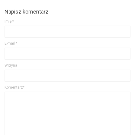
Napisz komentarz
Imię
*
E-mail
*
Witryna
Komentarz*