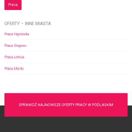
Praca
OFERTY – INNE MIASTA
Praca Hajnówka
Praca Grajewo
Praca Łomża
Praca Mońki
SPRAWDŹ NAJNOWSZE OFERTY PRACY W PODLASKIM