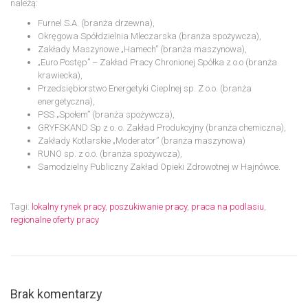
należą:
Furnel S.A. (branża drzewna),
Okręgowa Spółdzielnia Mleczarska (branża spożywcza),
Zakłady Maszynowe „Hamech” (branża maszynowa),
„Euro Postęp” – Zakład Pracy Chronionej Spółka z o.o (branża
krawiecka),
Przedsiębiorstwo Energetyki Cieplnej sp. Z o.o. (branża
energetyczna),
PSS „Społem” (branża spożywcza),
GRYFSKAND Sp z o. o. Zakład Produkcyjny (branża chemiczna),
Zakłady Kotlarskie „Moderator” (branża maszynowa)
RUNO sp. z o.o. (branża spożywcza),
Samodzielny Publiczny Zakład Opieki Zdrowotnej w Hajnówce.
Tagi:
lokalny rynek pracy
,
poszukiwanie pracy
,
praca na podlasiu
,
regionalne oferty pracy
Brak komentarzy