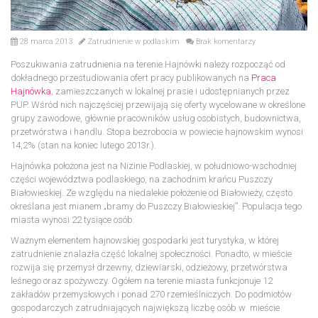
28 marca 2013
Zatrudnienie w podlaskim
Brak komentarzy
Poszukiwania zatrudnienia na terenie Hajnówki należy rozpocząć od
dokładnego przestudiowania ofert pracy publikowanych na
Praca
Hajnówka
, zamieszczanych w lokalnej prasie i udostępnianych przez
PUP. Wśród nich najczęściej przewijają się oferty wycelowane w określone
grupy zawodowe, głównie pracowników usług osobistych, budownictwa,
przetwórstwa i handlu. Stopa bezrobocia w powiecie hajnowskim wynosi
14,2% (stan na koniec lutego 2013r.).
Hajnówka położona jest na Nizinie Podlaskiej, w południowo-wschodniej
części województwa podlaskiego, na zachodnim krańcu Puszczy
Białowieskiej. Ze względu na niedalekie położenie od Białowieży, często
określana jest mianem „bramy do Puszczy Białowieskiej”. Populacja tego
miasta wynosi 22 tysiące osób.
Ważnym elementem hajnowskiej gospodarki jest turystyka, w której
zatrudnienie znalazła część lokalnej społeczności. Ponadto, w mieście
rozwija się przemysł drzewny, dziewiarski, odzieżowy, przetwórstwa
leśnego oraz spożywczy. Ogółem na terenie miasta funkcjonuje 12
zakładów przemysłowych i ponad 270 rzemieślniczych. Do podmiotów
gospodarczych zatrudniających największą liczbę osób w mieście