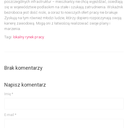
poszczególnych infrastruktur – mieszkańcy nie chcą wyjeżdżać, osiedlają
się w województwie podlaskim na stałe i szukają zatrudnienia. Wskaźnik
bezrobocia jest dość niski, a coraz to nowszych ofert pracy nie brakuje.
Zyskują na tym również młodzi ludzie, którzy dopiero rozpoczynają swoją
karierę zawodową. Mogą oni z łatwością realizować swoje plany i
marzenia.
Tagi:
lokalny rynek pracy
Brak komentarzy
Napisz komentarz
Imię
*
E-mail
*