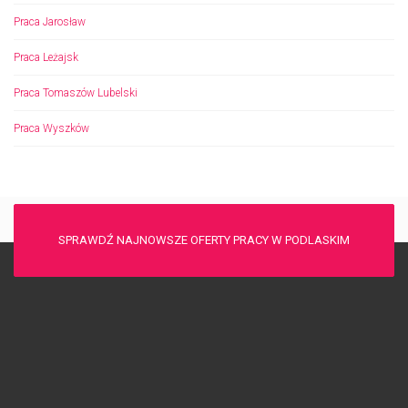
Praca Jarosław
Praca Leżajsk
Praca Tomaszów Lubelski
Praca Wyszków
SPRAWDŹ NAJNOWSZE OFERTY PRACY W PODLASKIM