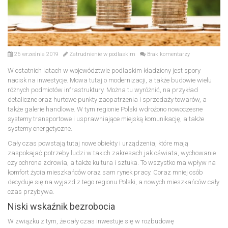
26 września 2019
Zatrudnienie w podlaskim
Brak komentarzy
W ostatnich latach w województwie podlaskim kładziony jest spory
nacisk na inwestycje. Mowa tutaj o modernizacji, a także budowie wielu
różnych podmiotów infrastruktury. Można tu wyróżnić, na przykład
detaliczne oraz hurtowe punkty zaopatrzenia i sprzedaży towarów, a
także galerie handlowe. W tym regionie Polski wdrożono nowoczesne
systemy transportowe i usprawniające miejską komunikację, a także
systemy energetyczne.
Cały czas powstają tutaj nowe obiekty i urządzenia, które mają
zaspokajać potrzeby ludzi w takich zakresach jak oświata, wychowanie
czy ochrona zdrowia, a także kultura i sztuka. To wszystko ma wpływ na
komfort życia mieszkańców oraz sam rynek pracy. Coraz mniej osób
decyduje się na wyjazd z tego regionu Polski, a nowych mieszkańców cały
czas przybywa.
Niski wskaźnik bezrobocia
W związku z tym, że cały czas inwestuje się w rozbudowę