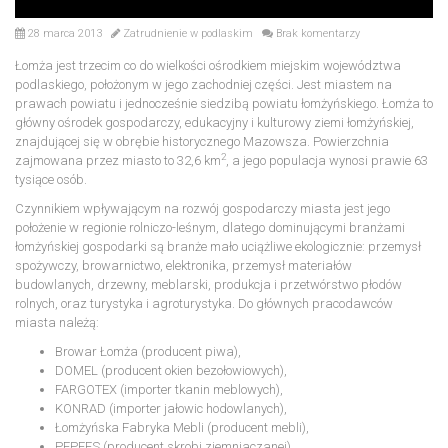
28 marca 2013
Zatrudnienie w podlaskim
Brak komentarzy
Łomża jest trzecim co do wielkości ośrodkiem miejskim województwa
podlaskiego, położonym w jego zachodniej części. Jest miastem na
prawach powiatu i jednocześnie siedzibą powiatu łomżyńskiego. Łomża to
główny ośrodek gospodarczy, edukacyjny i kulturowy ziemi łomżyńskiej,
znajdującej się w obrębie historycznego Mazowsza. Powierzchnia
2
zajmowana przez miasto to 32,6 km
, a jego populacja wynosi prawie 63
tysiące osób.
Czynnikiem wpływającym na rozwój gospodarczy miasta jest jego
położenie w regionie rolniczo-leśnym, dlatego dominującymi branżami
łomżyńskiej gospodarki są branże mało uciążliwe ekologicznie: przemysł
spożywczy, browarnictwo, elektronika, przemysł materiałów
budowlanych, drzewny, meblarski, produkcja i przetwórstwo płodów
rolnych, oraz turystyka i agroturystyka. Do głównych pracodawców
miasta należą:
Browar Łomża (producent piwa),
DOMEL (producent okien bezołowiowych),
FARGOTEX (importer tkanin meblowych),
KONRAD (importer jałowic hodowlanych),
Łomżyńska Fabryka Mebli (producent mebli),
PEPEES (producent skrobi ziemniaczanej),