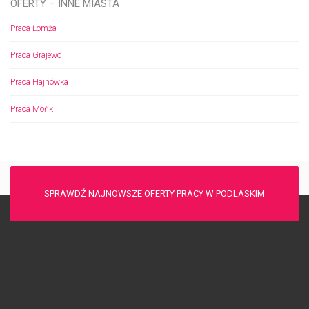
OFERTY – INNE MIASTA
Praca Łomża
Praca Grajewo
Praca Hajnówka
Praca Mońki
SPRAWDŹ NAJNOWSZE OFERTY PRACY W PODLASKIM