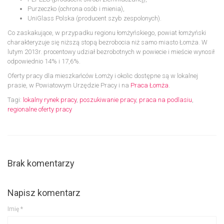
Purzeczko (ochrona osób i mienia),
UniGlass Polska (producent szyb zespolonych).
Co zaskakujące, w przypadku regionu łomżyńskiego, powiat łomżyński
charakteryzuje się niższą stopą bezrobocia niż samo miasto Łomża. W
lutym 2013r. procentowy udział bezrobotnych w powiecie i mieście wynosił
odpowiednio 14% i 17,6%.
Oferty pracy dla mieszkańców Łomży i okolic dostępne są w lokalnej
prasie, w Powiatowym Urzędzie Pracy i na
Praca Łomża
.
Tagi:
lokalny rynek pracy
,
poszukiwanie pracy
,
praca na podlasiu
,
regionalne oferty pracy
Brak komentarzy
Napisz komentarz
Imię
*