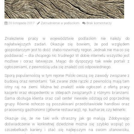
20 listopada 2017
Zatrudnienie w podlaskim
Brak komentarzy
Znalezienie pracy w województwie podlaskim nie należy do
najłatwiejszych zadań. Okazuje się bowiem, że pod względem
gospodarczym jest to dość słabo rozwinięty region. Jednak nie ma co się
poddawać – dla chcącego nic trudnego! W dobie internetu wszystko jest
możliwe i coraz łatwiejsze. Mając do dyspozycji tak wiele portali z
ogłoszeniami, z pewnością uda się znaleźć coś odpowiedniego.
Sporą popularnością w tym rejonie Polski cieszą się zawody związane z
budową oraz remontami. Tak zwane złote rączki z pewnością mają tam
istny raj na ziemi. Można też znaleźć wiele ogłoszeń z ofertą pracy
kasjerki oraz ekspedientki w sklepach związanych z różnymi branżami.
Sama obsługa klienta oraz call center niewiele odstają od poprzedniej
grupy. Równie ochoczo są poszukiwani przedstawiciele handlowi oraz
pracownicy gastronomii (głównie restauracji), np. kucharze, czy kelnerki.
Okazuje się, że nie taki wilk straszny jak go malują. Zdobywając
doświadczenie w konkretnej dziedzinie można się szybko wspiąć po
szczebelkach kariery i stać się najlepszym na swoim stanowisku,